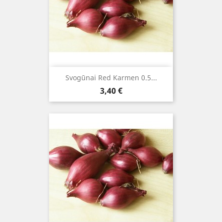
Svogūnai Red Karmen 0.5...
Kaina
3,40 €