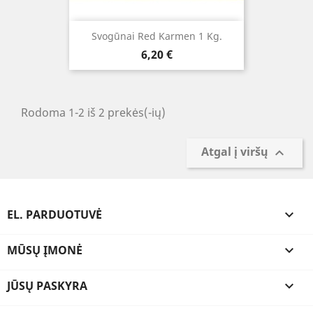
Svogūnai Red Karmen 1 Kg.
Kaina
6,20 €
Rodoma 1-2 iš 2 prekės(-ių)
Atgal į viršų

EL. PARDUOTUVĖ

MŪSŲ ĮMONĖ

JŪSŲ PASKYRA
