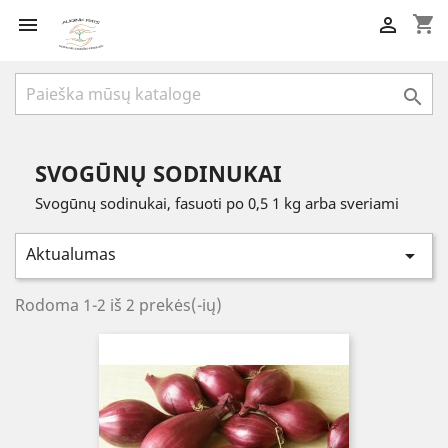
shopping_cart



SVOGŪNŲ SODINUKAI
Svogūnų sodinukai, fasuoti po 0,5 1 kg arba sveriami
Aktualumas

Rodoma 1-2 iš 2 prekės(-ių)