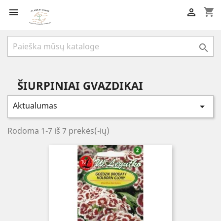
shopping_cart



ŠIURPINIAI GVAZDIKAI
Aktualumas

Rodoma 1-7 iš 7 prekės(-ių)