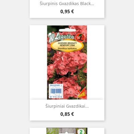
Šiurpinis Gvazdikas Black...
Kaina
0,95 €
Šiurpiniai Gvazdikai...
Kaina
0,85 €