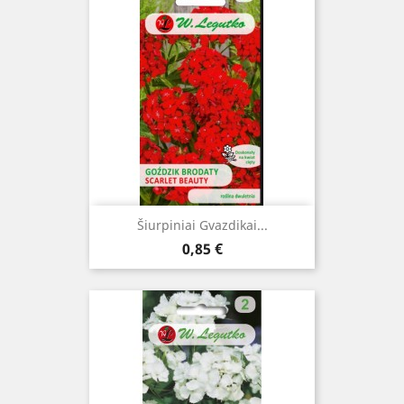
Šiurpiniai Gvazdikai...
Kaina
0,85 €