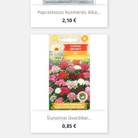
Paprastosios Rusmenės Alba...
Kaina
2,10 €
Šiurpiniai Gvazdikai...
Kaina
0,85 €