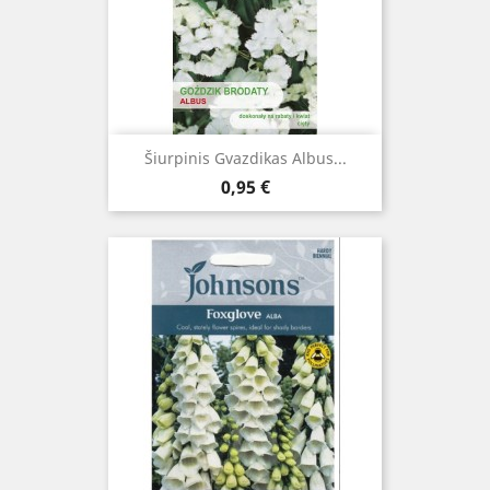
Šiurpinis Gvazdikas Albus...
Kaina
0,95 €