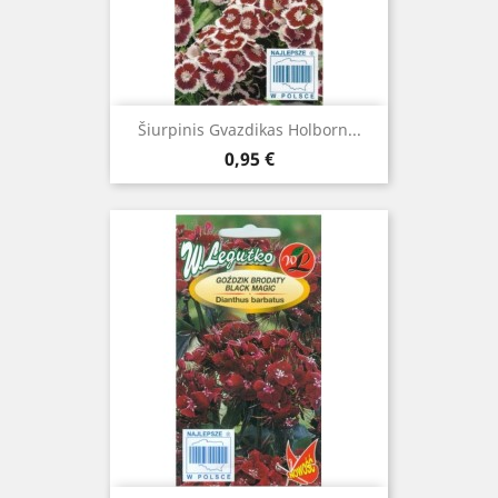
Šiurpinis Gvazdikas Holborn...
Kaina
0,95 €