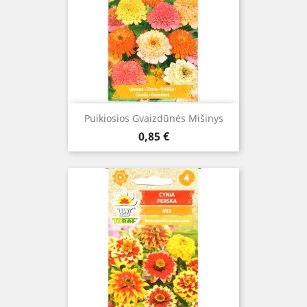
Puikiosios Gvaizdūnės Mišinys
Kaina
0,85 €