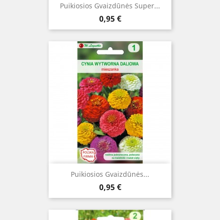
Puikiosios Gvaizdūnės Super...
Kaina
0,95 €
Puikiosios Gvaizdūnės...
Kaina
0,95 €