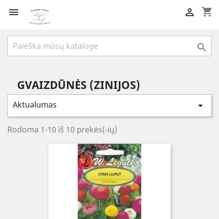
shopping_cart



GVAIZDŪNĖS (ZINIJOS)
Aktualumas

Rodoma 1-10 iš 10 prekės(-ių)