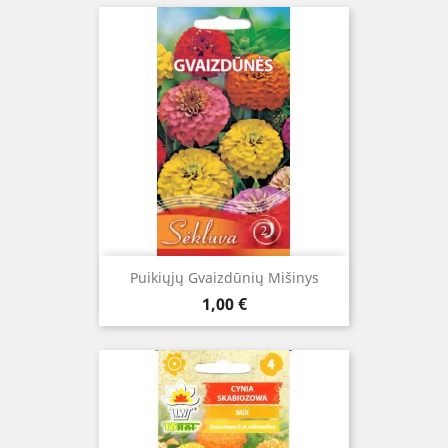
Puikiųjų Gvaizdūnių Mišinys
Kaina
1,00 €