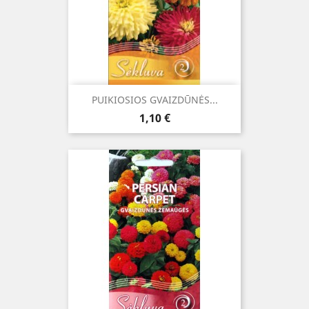
PUIKIOSIOS GVAIZDŪNĖS...
Kaina
1,10 €