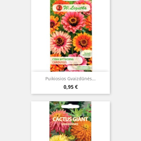
Puikiosios Gvaizdūnės...
Kaina
0,95 €