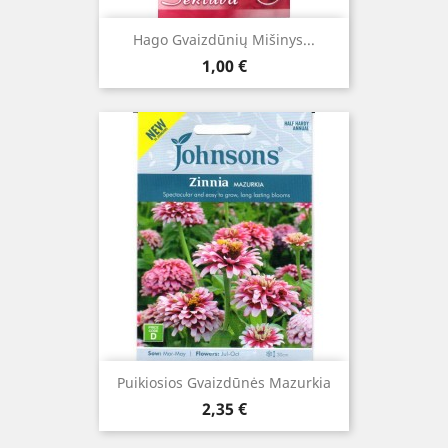
Hago Gvaizdūnių Mišinys...
Kaina
1,00 €
Puikiosios Gvaizdūnės Mazurkia
Kaina
2,35 €