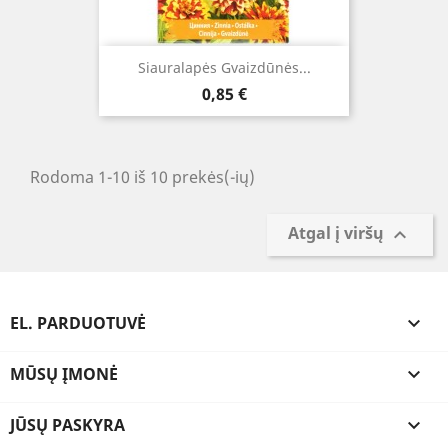
Siauralapės Gvaizdūnės...
Kaina
0,85 €
Rodoma 1-10 iš 10 prekės(-ių)
Atgal į viršų

EL. PARDUOTUVĖ

MŪSŲ ĮMONĖ

JŪSŲ PASKYRA
