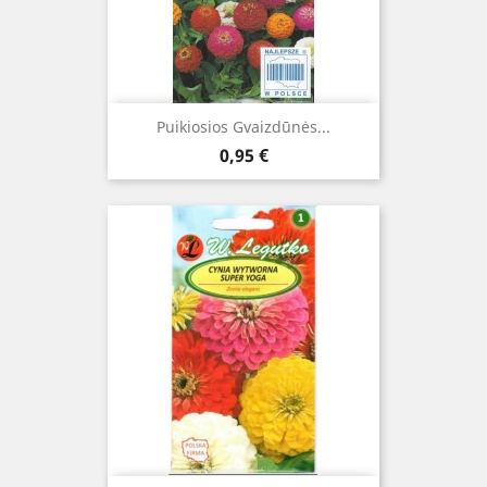
Puikiosios Gvaizdūnės...
Kaina
0,95 €