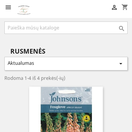
shopping_cart



RUSMENĖS
Aktualumas

Rodoma 1-4 iš 4 prekės(-ių)