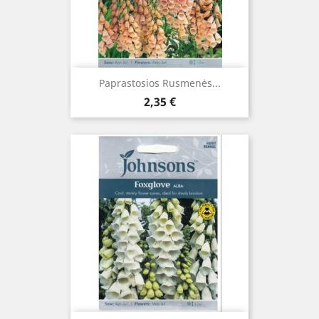
Paprastosios Rusmenės...
Kaina
2,35 €