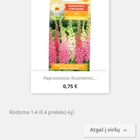
Paprastosios Rusmenės...
Kaina
0,75 €
Rodoma 1-4 iš 4 prekės(-ių)
Atgal į viršų
