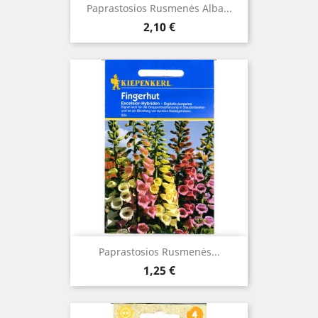
Paprastosios Rusmenės Alba...
Kaina
2,10 €
Paprastosios Rusmenės...
Kaina
1,25 €