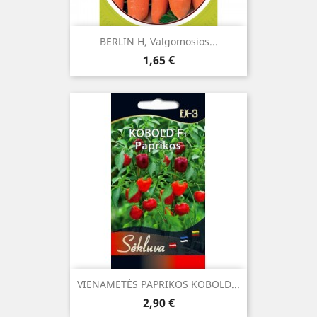
BERLIN H, Valgomosios...
Kaina
1,65 €
VIENAMETĖS PAPRIKOS KOBOLD...
Kaina
2,90 €