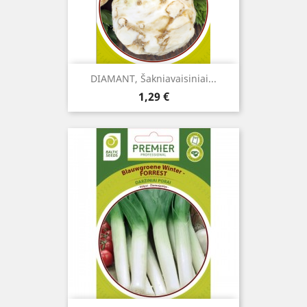
DIAMANT, Šakniavaisiniai...
Kaina
1,29 €