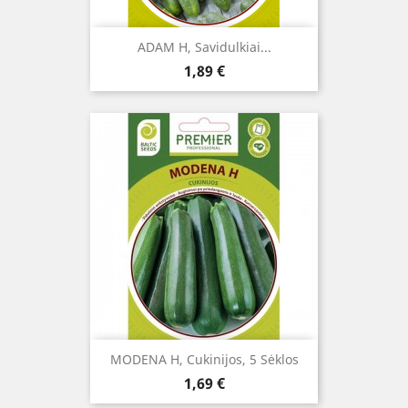
ADAM H, Savidulkiai...
Kaina
1,89 €
MODENA H, Cukinijos, 5 Sėklos
Kaina
1,69 €