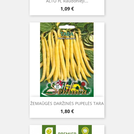
ALTO H, Raudonieji...
Kaina
1,09 €
ŽEMAŪGĖS DARŽINĖS PUPELĖS TARA
Kaina
1,80 €