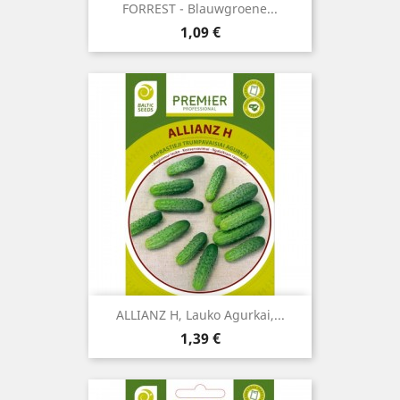
FORREST - Blauwgroene...
Kaina
1,09 €
ALLIANZ H, Lauko Agurkai,...
Kaina
1,39 €