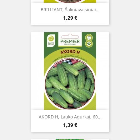
BRILLIANT, Šakniavaisiniai...
Kaina
1,29 €
AKORD H, Lauko Agurkai, 60...
Kaina
1,39 €