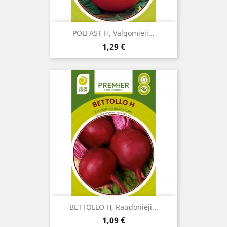
POLFAST H, Valgomieji...
Kaina
1,29 €
BETTOLLO H, Raudonieji...
Kaina
1,09 €