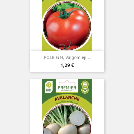
POLBIG H, Valgomieji...
Kaina
1,29 €