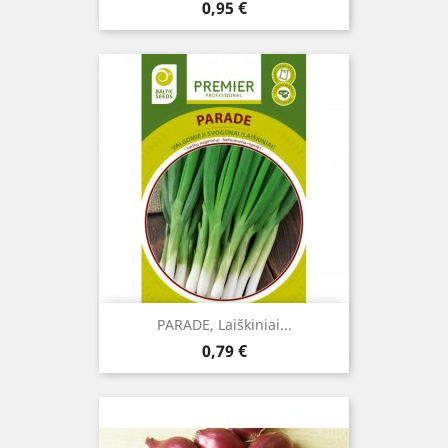
Kaina
0,95 €
PARADE, Laiškiniai...
Kaina
0,79 €