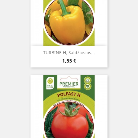
TURBINE H, Saldžiosios...
Kaina
1,55 €