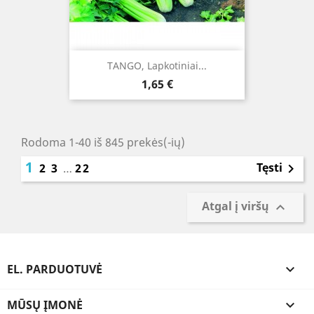
TANGO, Lapkotiniai...
Kaina
1,65 €
Rodoma 1-40 iš 845 prekės(-ių)
1
Tęsti
2
3
…
22

Atgal į viršų

EL. PARDUOTUVĖ

MŪSŲ ĮMONĖ
