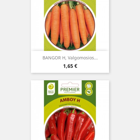
BANGOR H, Valgomosios...
Kaina
1,65 €