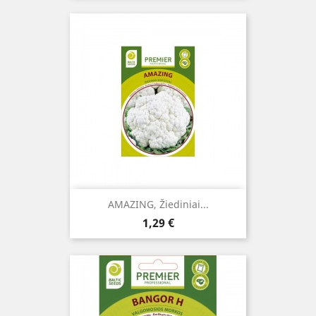
AMAZING, Žiediniai...
Kaina
1,29 €