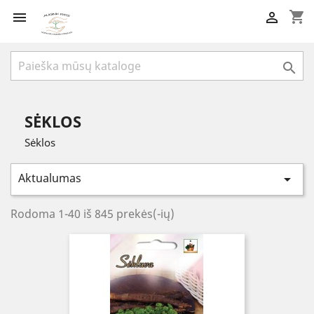
shopping_cart



SĖKLOS
Sėklos
Aktualumas

Rodoma 1-40 iš 845 prekės(-ių)