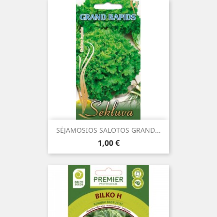
SĖJAMOSIOS SALOTOS GRAND...
Kaina
1,00 €