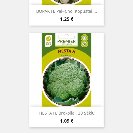
BOPAK H, Pak-Choi Kopūstai,...
Kaina
1,25 €
FIESTA H, Brokoliai, 30 Sėklų
Kaina
1,09 €