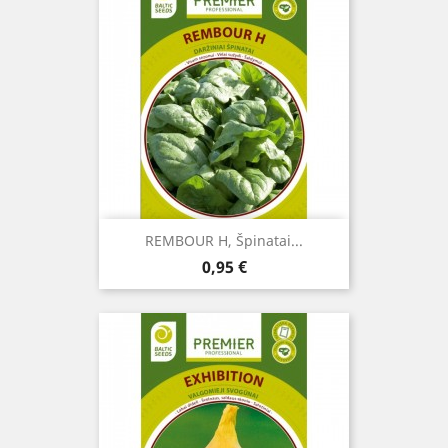
REMBOUR H, Špinatai...
Kaina
0,95 €