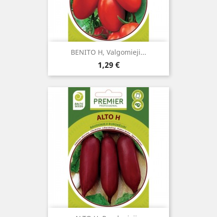
BENITO H, Valgomieji...
Kaina
1,29 €