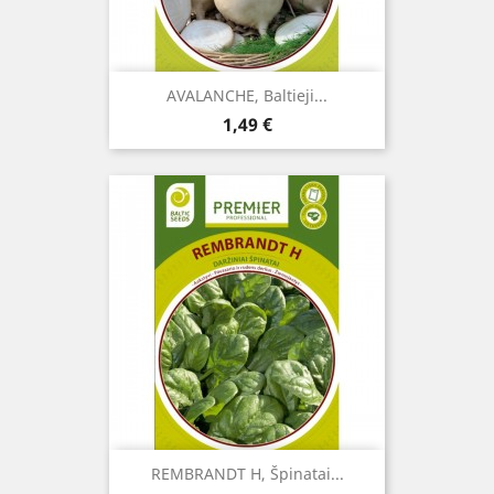
AVALANCHE, Baltieji...
Kaina
1,49 €
REMBRANDT H, Špinatai...