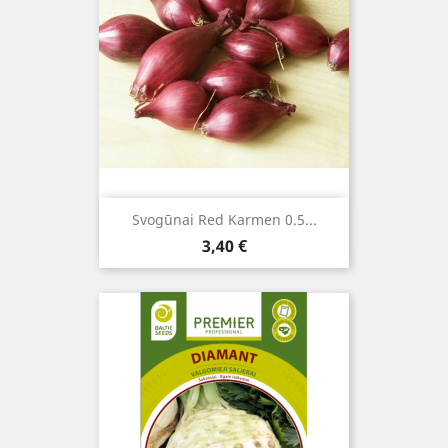
Svogūnai Red Karmen 0.5...
Kaina
3,40 €