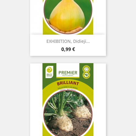
EXHIBITION, Didieji...
Kaina
0,99 €