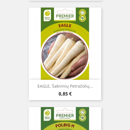
EAGLE, Šakninių Petražolių...
Kaina
0,85 €