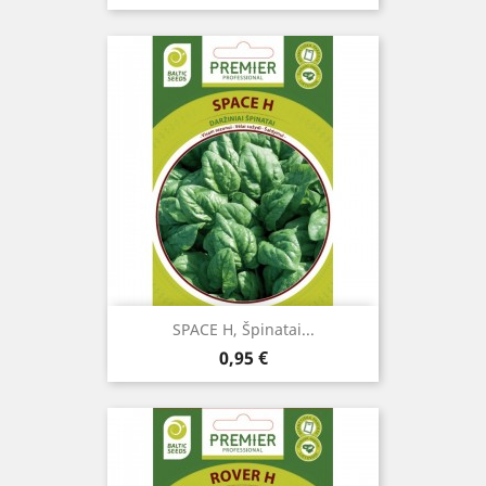
SPACE H, Špinatai...
Kaina
0,95 €