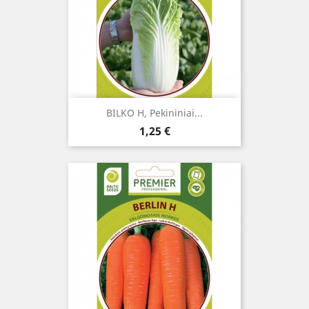
BILKO H, Pekininiai...
Kaina
1,25 €