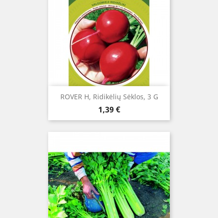
ROVER H, Ridikėlių Sėklos, 3 G
Kaina
1,39 €