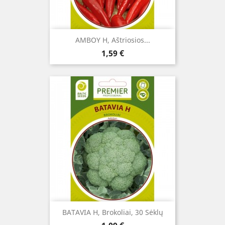
AMBOY H, Aštriosios...
Kaina
1,59 €
BATAVIA H, Brokoliai, 30 Sėklų