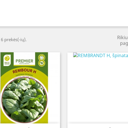
Rikiu
 6 prekės(-ių).
pag