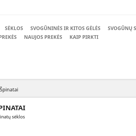
SĖKLOS
SVOGŪNINĖS IR KITOS GĖLĖS
SVOGŪNŲ 
PREKĖS
NAUJOS PREKĖS
KAIP PIRKTI
Špinatai
PINATAI
inatų sėklos