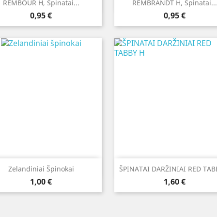


Greita peržiūra
Greita peržiūra
REMBOUR H, Špinatai...
REMBRANDT H, Špinatai...
Kaina
Kaina
0,95 €
0,95 €


Greita peržiūra
Greita peržiūra
Zelandiniai Špinokai
ŠPINATAI DARŽINIAI RED TAB
Kaina
Kaina
1,00 €
1,60 €