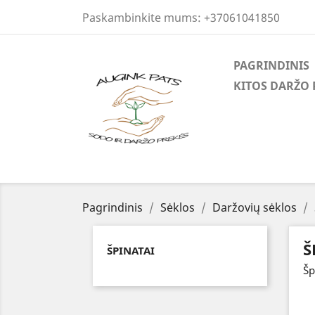
Paskambinkite mums:
+37061041850
PAGRINDINIS
KITOS DARŽO 
Pagrindinis
Sėklos
Daržovių sėklos
Š
ŠPINATAI
Šp