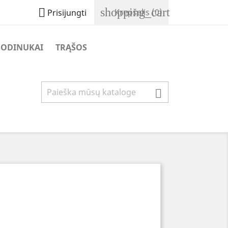
shopping_cart

Krepšelis
(0)
Prisijungti
SODINUKAI
TRĄŠOS
