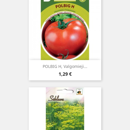
POLBIG H, Valgomieji...
Kaina
1,29 €