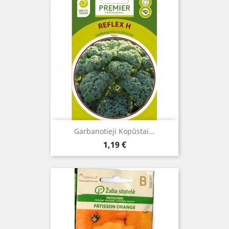
Garbanotieji Kopūstai...
Kaina
1,19 €