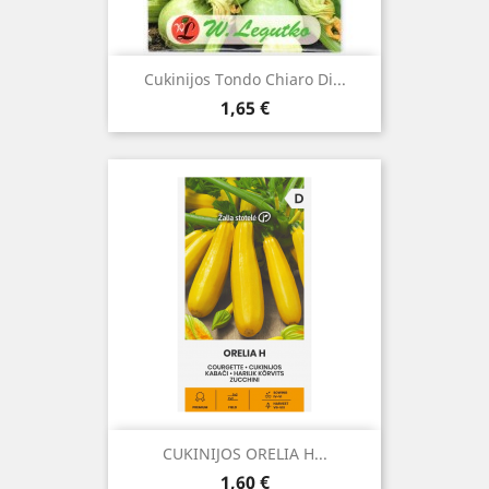
Cukinijos Tondo Chiaro Di...
Kaina
1,65 €
CUKINIJOS ORELIA H...
Kaina
1,60 €