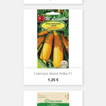
Cukinijos Atena Polka F1
Kaina
1,25 €