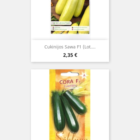
Cukinijos Sawa F1 (lot....
Kaina
2,35 €