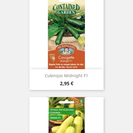
Cukinijos Midnight F1
Kaina
2,95 €