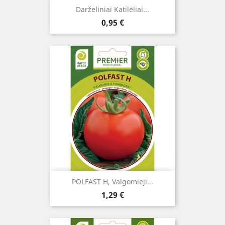
Darželiniai Katilėliai...
Kaina
0,95 €
POLFAST H, Valgomieji...
Kaina
1,29 €