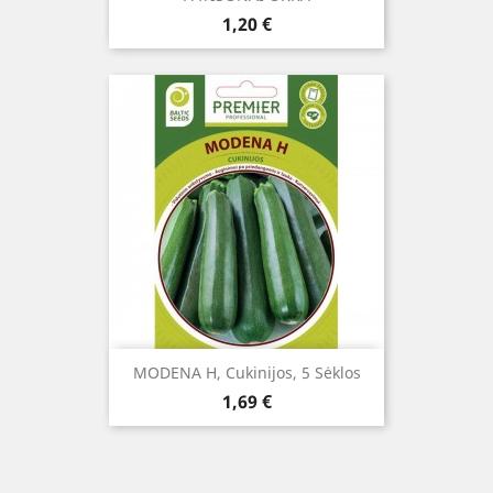
Kaina
1,20 €
MODENA H, Cukinijos, 5 Sėklos
Kaina
1,69 €