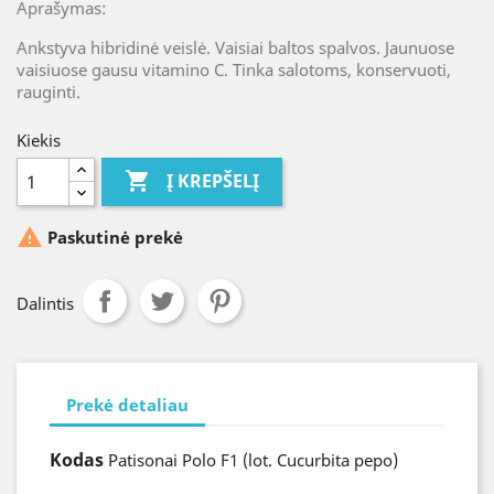
Aprašymas:
Ankstyva hibridinė veislė. Vaisiai baltos spalvos. Jaunuose
vaisiuose gausu vitamino C. Tinka salotoms, konservuoti,
rauginti.
Kiekis

Į KREPŠELĮ

Paskutinė prekė
Dalintis
Prekė detaliau
Kodas
Patisonai Polo F1 (lot. Cucurbita pepo)