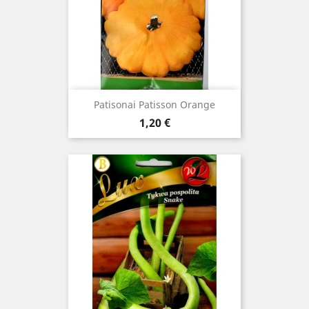
Patisonai Patisson Orange
Kaina
1,20 €