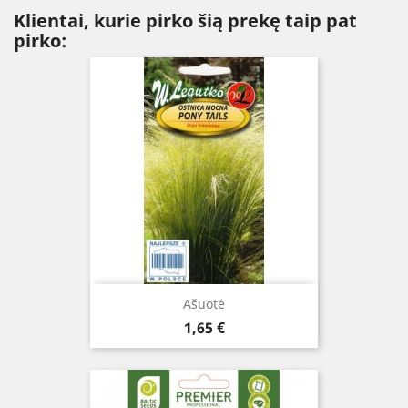
Klientai, kurie pirko šią prekę taip pat
pirko:
Ašuotė
Kaina
1,65 €