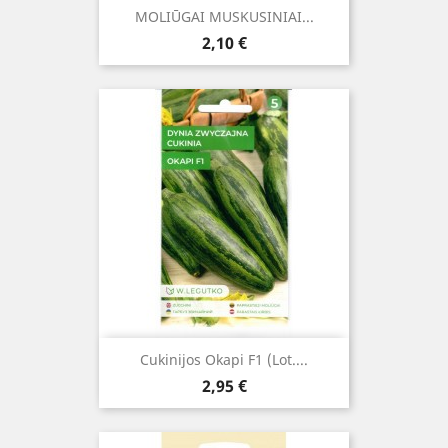
MOLIŪGAI MUSKUSINIAI...
Kaina
2,10 €
Cukinijos Okapi F1 (lot....
Kaina
2,95 €