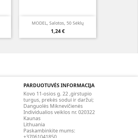

Greita peržiūra
MODEL, Salotos, 50 Sėklų
Kaina
1,24 €
PARDUOTUVĖS INFORMACIJA
Kovo 11-osios g. 22 ,girstupio
turgus, prekės sodui ir daržui;
Danguolės Miknevičienės
Individualios veiklos nr. 020322
Kaunas
Lithuania
Paskambinkite mums:
+37061041850