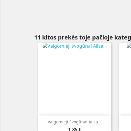
11 kitos prekės toje pačioje kateg

Greita peržiūra
Valgomieji Svogūnai Ailsa...
Kaina
1,85 €