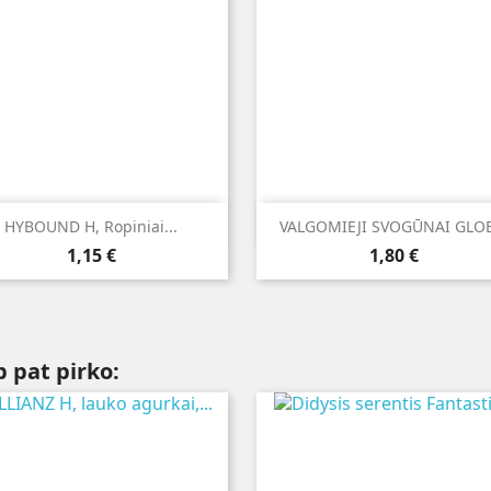


Greita peržiūra
Greita peržiūra
HYBOUND H, Ropiniai...
VALGOMIEJI SVOGŪNAI GLO
Kaina
Kaina
1,15 €
1,80 €
p pat pirko: