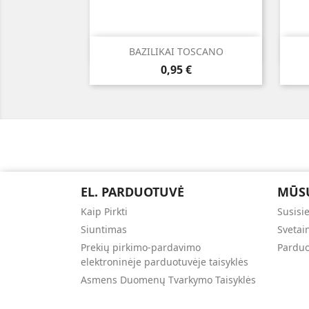

Greita peržiūra
BAZILIKAI TOSCANO
Kaina
0,95 €
EL. PARDUOTUVĖ
MŪS
Kaip Pirkti
Susisi
Siuntimas
Svetai
Prekių pirkimo-pardavimo
Parduo
elektroninėje parduotuvėje taisyklės
Asmens Duomenų Tvarkymo Taisyklės