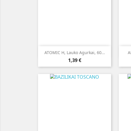

Greita peržiūra
ATOMIC H, Lauko Agurkai, 60...
A
Kaina
1,39 €