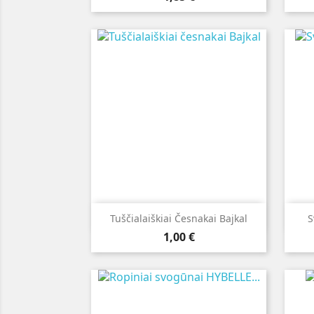

Greita peržiūra
Tuščialaiškiai Česnakai Bajkal
S
Kaina
1,00 €