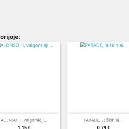
orijoje:


Greita peržiūra
Greita peržiūra
ALONSO H, Valgomieji...
PARADE, Laiškiniai...
Kaina
Kaina
1,15 €
0,79 €