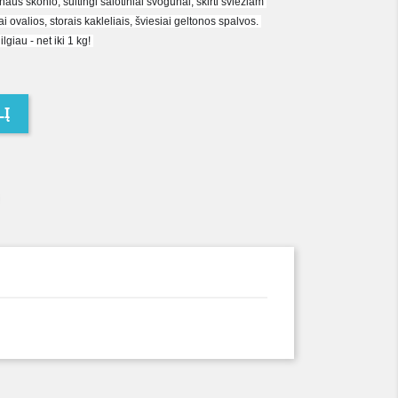
naus skonio, sultingi salotiniai svogūnai, skirti šviežiam 
 ovalios, storais kakleliais, šviesiai geltonos spalvos. 
giau - net iki 1 kg! 
LĮ