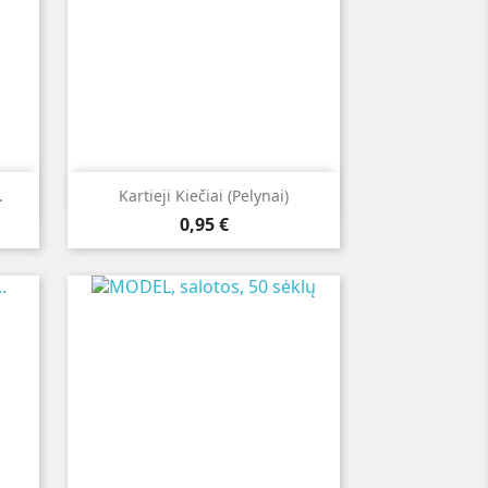

Greita peržiūra
.
Kartieji Kiečiai (pelynai)
Kaina
0,95 €