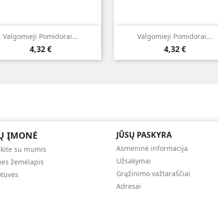


Greita peržiūra
Greita peržiūra
Valgomieji Pomidorai...
Valgomieji Pomidorai...
Kaina
Kaina
4,32 €
4,32 €
Ų ĮMONĖ
JŪSŲ PASKYRA
Asmeninė informacija
ekite su mumis
Užsakymai
nės žemėlapis
Grąžinimo važtaraščiai
tuvės
Adresai