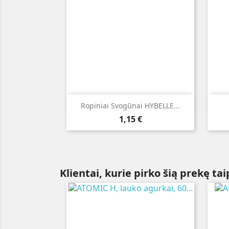

Greita peržiūra
Ropiniai Svogūnai HYBELLE...
Kaina
1,15 €
Klientai, kurie pirko šią prekę tai