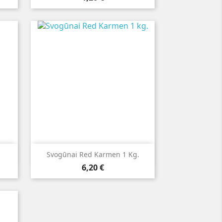

Greita peržiūra
Svogūnai Red Karmen 1 Kg.
Kaina
6,20 €