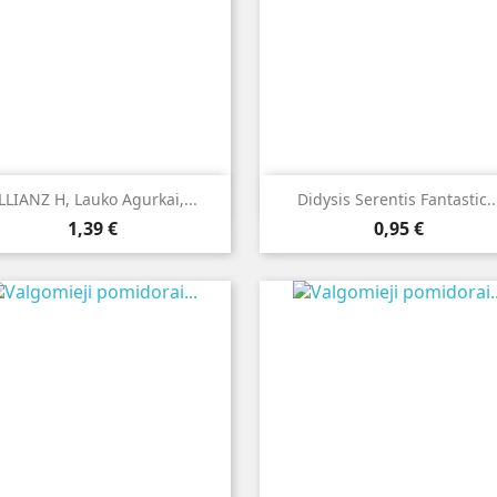


Greita peržiūra
Greita peržiūra
LLIANZ H, Lauko Agurkai,...
Didysis Serentis Fantastic..
Kaina
Kaina
1,39 €
0,95 €