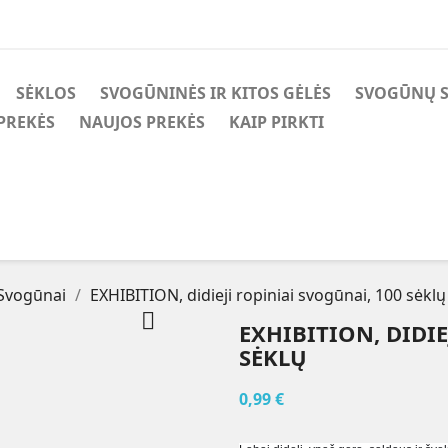
SĖKLOS
SVOGŪNINĖS IR KITOS GĖLĖS
SVOGŪNŲ 
PREKĖS
NAUJOS PREKĖS
KAIP PIRKTI
Svogūnai
EXHIBITION, didieji ropiniai svogūnai, 100 sėklų

EXHIBITION, DIDIE
SĖKLŲ
0,99 €