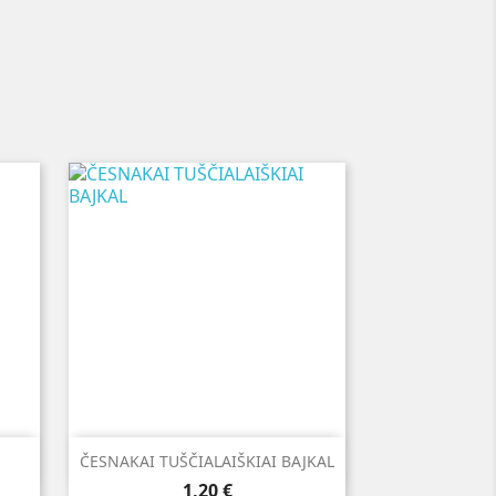

Greita peržiūra
ČESNAKAI TUŠČIALAIŠKIAI BAJKAL
Kaina
1,20 €