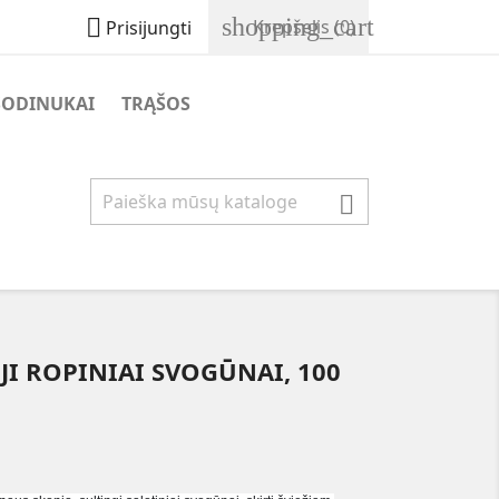
shopping_cart

Krepšelis
(0)
Prisijungti
SODINUKAI
TRĄŠOS

JI ROPINIAI SVOGŪNAI, 100