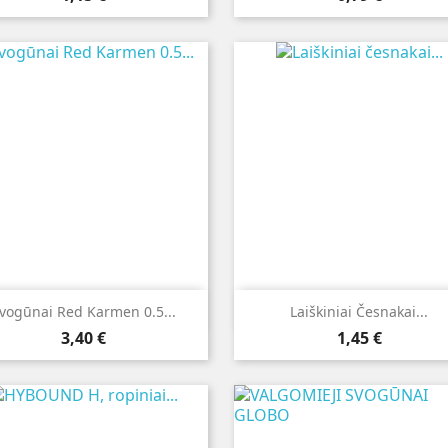


Greita peržiūra
Greita peržiūra
vogūnai Red Karmen 0.5...
Laiškiniai Česnakai...
Kaina
Kaina
3,40 €
1,45 €