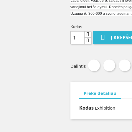
Labai dideli, ypač gero, saldaus ir švel
vartojimui bei šaldymui. Ropelės pailgai
Užauga iki 360-600 g svorio, auginant il
Kiekis

Į KREPŠE
Dalintis
Prekė detaliau
Kodas
Exhibition