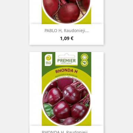
PABLO H, Raudonieji...
Kaina
1,09 €
RHONDA H, Raudonieji...