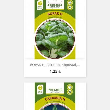
BOPAK H, Pak-Choi Kopūstai,...
Kaina
1,25 €