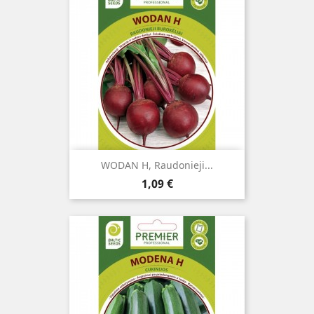
WODAN H, Raudonieji...
Kaina
1,09 €