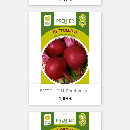
BETTOLLO H, Raudonieji...
Kaina
1,09 €