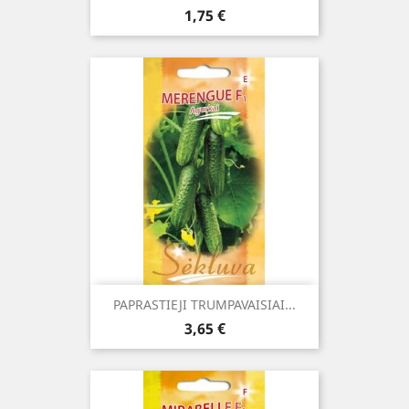
Kaina
1,75 €
PAPRASTIEJI TRUMPAVAISIAI...
Kaina
3,65 €