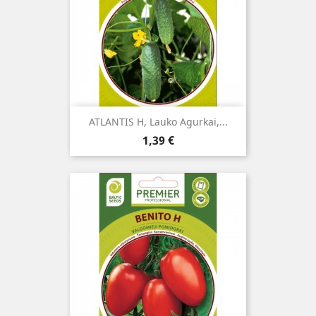
ATLANTIS H, Lauko Agurkai,...
Kaina
1,39 €