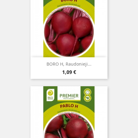
BORO H, Raudonieji...
Kaina
1,09 €