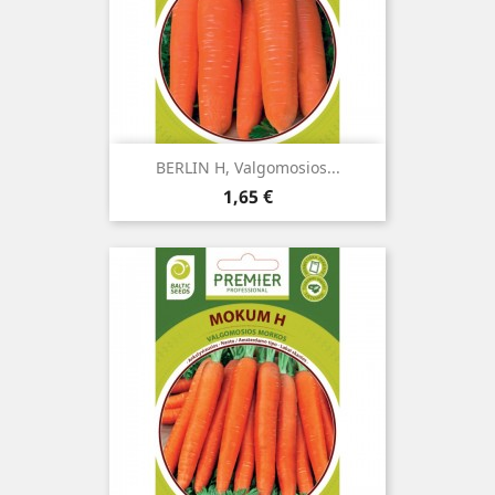
BERLIN H, Valgomosios...
Kaina
1,65 €