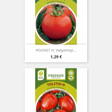
POLFAST H, Valgomieji...
Kaina
1,29 €