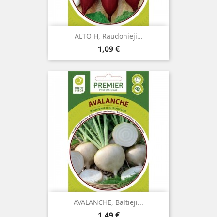
ALTO H, Raudonieji...
Kaina
1,09 €
AVALANCHE, Baltieji...
Kaina
1,49 €