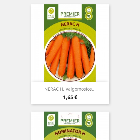
NERAC H, Valgomosios...
Kaina
1,65 €