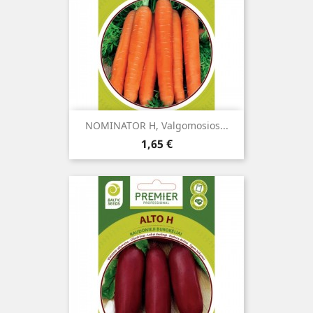
NOMINATOR H, Valgomosios...
Kaina
1,65 €