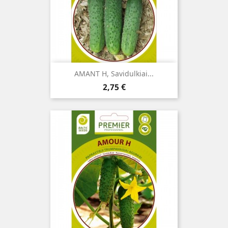
AMANT H, Savidulkiai...
Kaina
2,75 €