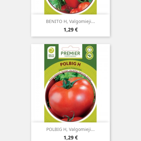
BENITO H, Valgomieji...
Kaina
1,29 €
POLBIG H, Valgomieji...
Kaina
1,29 €