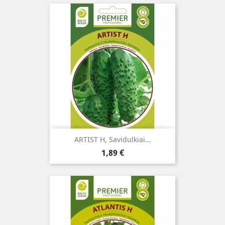
ARTIST H, Savidulkiai...
Kaina
1,89 €