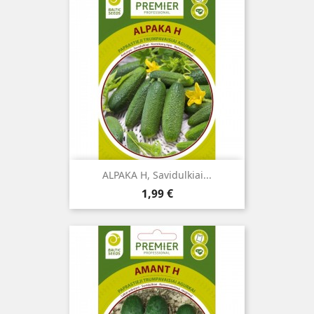
ALPAKA H, Savidulkiai...
Kaina
1,99 €