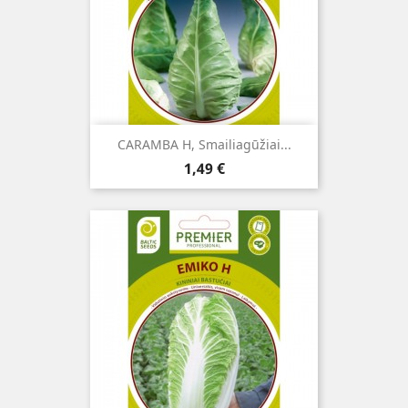
CARAMBA H, Smailiagūžiai...
Kaina
1,49 €