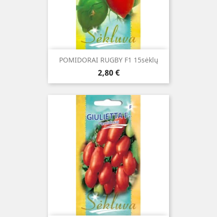
POMIDORAI RUGBY F1 15sėklų
Kaina
2,80 €