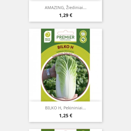
AMAZING, Žiediniai...
Kaina
1,29 €
BILKO H, Pekininiai...
Kaina
1,25 €