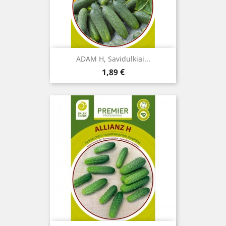
ADAM H, Savidulkiai...
Kaina
1,89 €