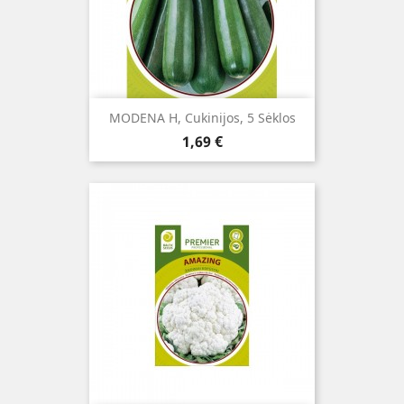
MODENA H, Cukinijos, 5 Sėklos
Kaina
1,69 €