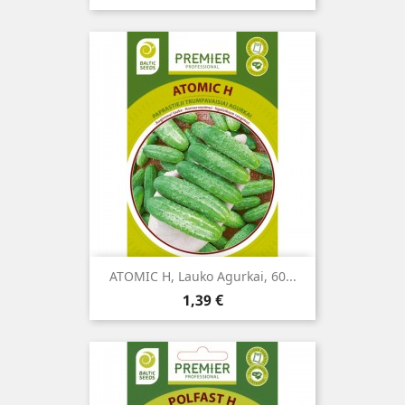
ATOMIC H, Lauko Agurkai, 60...
Kaina
1,39 €