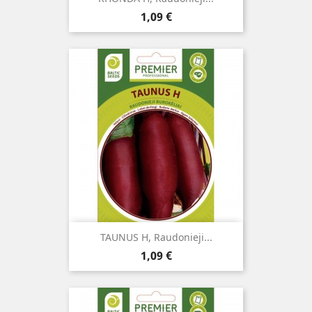
Kaina
1,09 €
TAUNUS H, Raudonieji...
Kaina
1,09 €