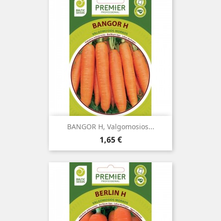
BANGOR H, Valgomosios...
Kaina
1,65 €