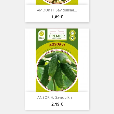
AMOUR H, Savidulkiai...
Kaina
1,89 €
ANSOR H, Savidulkiai...
Kaina
2,19 €