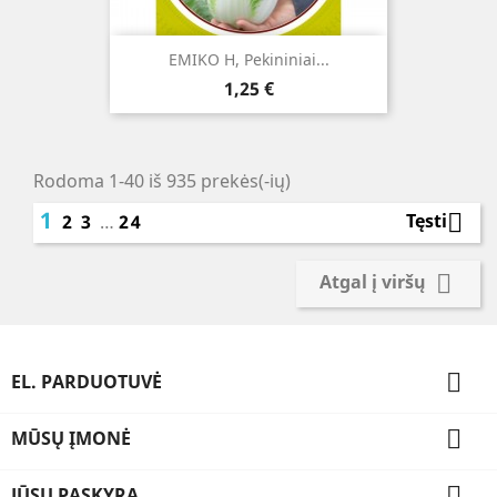
EMIKO H, Pekininiai...
Kaina
1,25 €
Rodoma 1-40 iš 935 prekės(-ių)
1

Tęsti
2
3
…
24

Atgal į viršų

EL. PARDUOTUVĖ

MŪSŲ ĮMONĖ

JŪSŲ PASKYRA