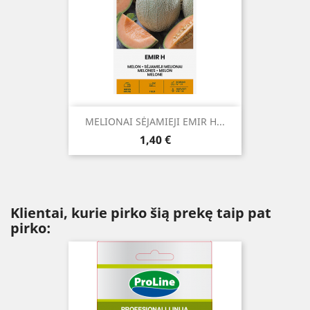
MELIONAI SĖJAMIEJI EMIR H...
Kaina
1,40 €
Klientai, kurie pirko šią prekę taip pat
pirko: