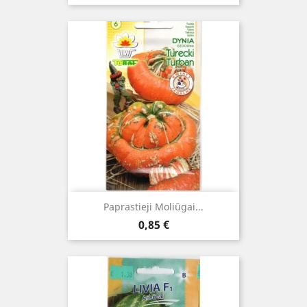
Paprastieji Moliūgai...
Kaina
0,85 €