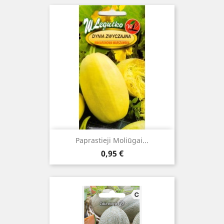
Paprastieji Moliūgai...
Kaina
0,95 €