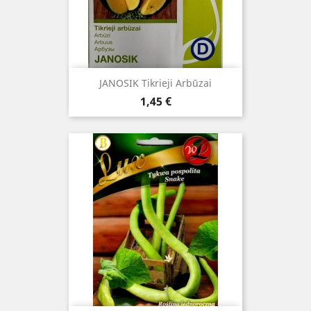
JANOSIK Tikrieji Arbūzai
Kaina
1,45 €