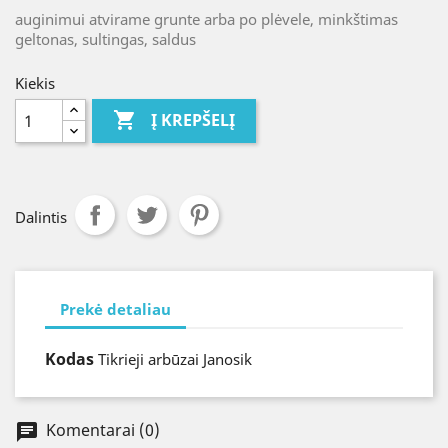
auginimui atvirame grunte arba po plėvele, minkštimas
geltonas, sultingas, saldus
Kiekis

Į KREPŠELĮ
Dalintis
Prekė detaliau
Kodas
Tikrieji arbūzai Janosik
Komentarai (0)
chat