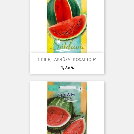
TIKRIEJI ARBŪZAI ROSARIO F1
Kaina
1,75 €