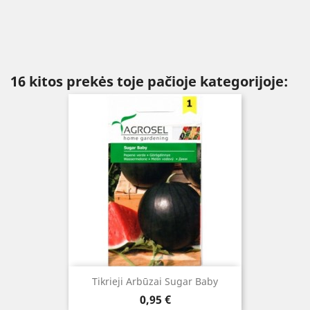
16 kitos prekės toje pačioje kategorijoje:
Tikrieji Arbūzai Sugar Baby
Kaina
0,95 €