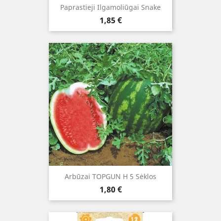
Paprastieji Ilgamoliūgai Snake
Kaina
1,85 €
Arbūzai TOPGUN H 5 Sėklos
Kaina
1,80 €