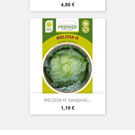
Kaina
4,80 €
MELISSA H, Savojiniai...
Kaina
1,19 €