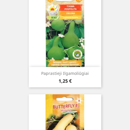
Paprastieji Ilgamoliūgiai
Kaina
1,25 €