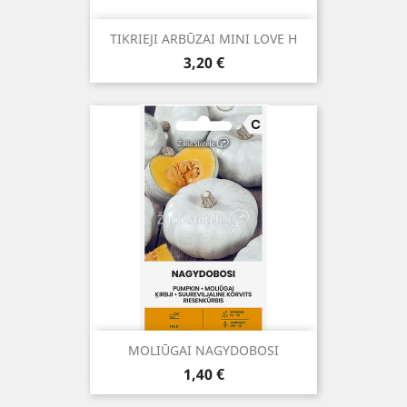
TIKRIEJI ARBŪZAI MINI LOVE H
Kaina
3,20 €
MOLIŪGAI NAGYDOBOSI
Kaina
1,40 €