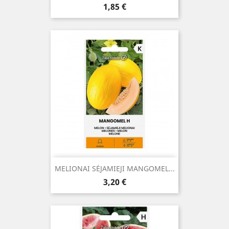
Kaina
1,85 €
MELIONAI SĖJAMIEJI MANGOMEL...
Kaina
3,20 €