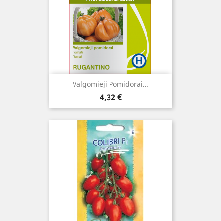
Valgomieji Pomidorai...
Kaina
4,32 €