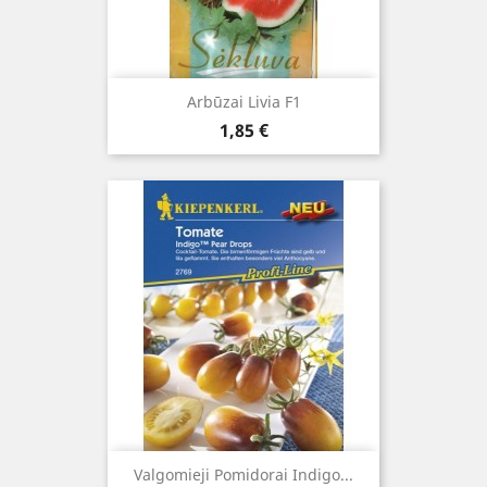
Arbūzai Livia F1
Kaina
1,85 €
Valgomieji Pomidorai Indigo...