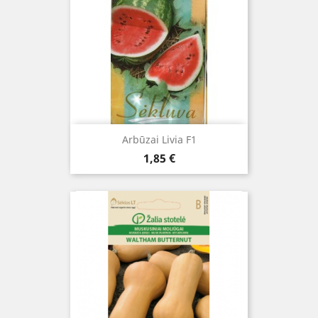
Arbūzai Livia F1
Kaina
1,85 €